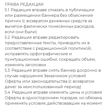
регистрации СМИ ЭЛ №
ПРАВА РЕДАКЦИИ
ФС77-84346 от 08.12.2022
5.1. Редакция вправе отказать в публикации
или размещении баннера без объяснения
ISSN 3033-9081
причин (с возвратом денежных средств за
вычетом фактически понесённых расходов,
если они были).
Новости
ВКонтакте
Макс
5.2. Редакция вправе редактировать
Телеграмм
Дзен
Афиша
предоставленные тексты, приводить их в
соответствие с редакционной политикой,
Архив
RuTube
ОК
исправлять орфографические и
пунктуационные ошибки, сокращать объём,
Главная
Youtube
изменять заголовки.
16+
5.3. Редакция вправе снять баннер досрочно в
случае нарушения Заказчиком условий
Оферты или законодательства (с возвратом
денег за неиспользованный период).
5.4. Редакция вправе изменять цены и условия
Оферты в одностороннем порядке, но обязана
применять условия, действовавшие на момент