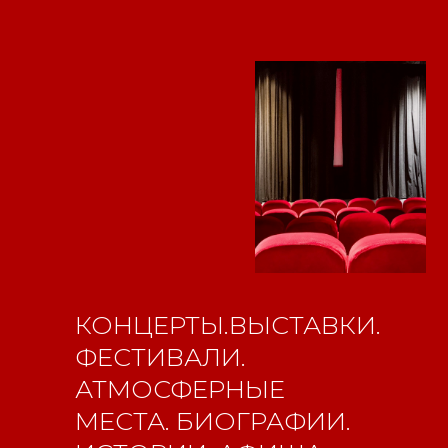
регистрации СМИ ЭЛ №
ФС77-84346 от 08.12.2022
ISSN 3033-9081
Новости
ВКонтакте
Макс
Телеграмм
Дзен
Афиша
Архив
RuTube
ОК
Главная
Youtube
16+
КОНЦЕРТЫ.ВЫСТАВКИ.
ФЕСТИВАЛИ.
АТМОСФЕРНЫЕ
МЕСТА. БИОГРАФИИ.