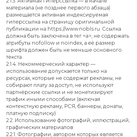
2.1.3. Активная гиперссылка — в начале
материала (не позднее первого абзаца)
размещается активная индексируемая
гиперссылка на страницу оригинальной
публикации на https://www.nobls.ru. Ссылка
должна быть заключена в тег <a>, не содержать
атрибуты nofollow и noindex, а её размер
шрифта должен быть не меньше основного
текста.
2.1.4. Некоммерческий характер —
использование допускается только на
ресурсах, которые не содержат рекламы, не
собирают плату за доступ, не используют
партнёрские ссылки и не монетизируют
трафик иными способами (включая
контекстную рекламу, РСЯ, баннеры, донаты,
платную подписку).
2.2. Использование фотографий, иллюстраций,
графических материалов:
2.2.1. Фотографии, автором которых является