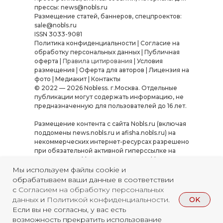
прессы: news@nobls.ru
Размещение статей, баннеров, спецпроектов:
sale@nobls.ru
ISSN 3033-9081
Политика конфиденциальности
|
Согласие на
обработку персональных данных
|
Публичная
оферта
|
Правила цитирования
|
Условия
размещения
|
Оферта для авторов
|
Лицензия на
фото
|
Медиакит
|
Контакты
© 2022 — 2026 Nobless. г.Москва. Отдельные
публикации могут содержать информацию, не
предназначенную для пользователей до 16 лет.
Размещение контента с сайта Nobls.ru (включая
поддомены news.nobls.ru и afisha.nobls.ru) на
некоммерческих интернет-ресурсах разрешено
при обязательной активной гиперссылке на
источник — Nobls.ru или «Журнал Nobless».
Использование материалов в коммерческих
Мы используем файлы cookie и
целях, а также их копирование, переработка или
обрабатываем ваши данные в соответствии
распространение в иных форматах требуют
с
Согласием на обработку персональных
письменного согласования. Нарушение условий
OK
данных
и
Политикой конфиденциальности
.
влечёт ответственность согласно
Если вы не согласны, у вас есть
законодательству РФ.
Полные правила
возможность прекратить использование
цитирования
.