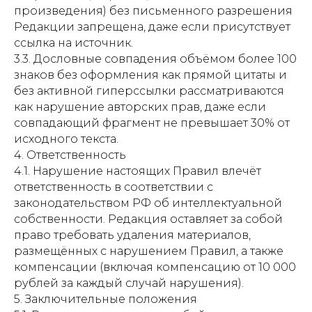
произведения) без письменного разрешения
Редакции запрещена, даже если присутствует
ссылка на источник.
Свидетельство о
3.3. Дословные совпадения объёмом более 100
знаков без оформления как прямой цитаты и
регистрации СМИ ЭЛ №
без активной гиперссылки рассматриваются
ФС77-84346 от 08.12.2022
как нарушение авторских прав, даже если
ISSN 3033-9081
совпадающий фрагмент не превышает 30% от
исходного текста.
4. Ответственность
Новости
ВКонтакте
Макс
4.1. Нарушение настоящих Правил влечёт
ответственность в соответствии с
Телеграмм
Дзен
Афиша
законодательством РФ об интеллектуальной
собственности. Редакция оставляет за собой
Архив
RuTube
ОК
право требовать удаления материалов,
Главная
Youtube
размещённых с нарушением Правил, а также
компенсации (включая компенсацию от 10 000
16+
рублей за каждый случай нарушения).
5. Заключительные положения