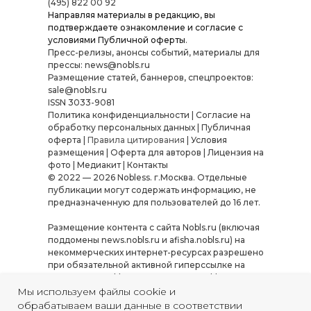
(495) 822 00 92
Направляя материалы в редакцию, вы
подтверждаете ознакомление и согласие с
условиями
Публичной оферты
.
Пресс-релизы, анонсы событий, материалы для
прессы: news@nobls.ru
Размещение статей, баннеров, спецпроектов:
sale@nobls.ru
ISSN 3033-9081
Политика конфиденциальности
|
Согласие на
обработку персональных данных
|
Публичная
оферта
|
Правила цитирования
|
Условия
размещения
|
Оферта для авторов
|
Лицензия на
фото
|
Медиакит
|
Контакты
© 2022 — 2026 Nobless. г.Москва. Отдельные
публикации могут содержать информацию, не
предназначенную для пользователей до 16 лет.
Размещение контента с сайта Nobls.ru (включая
поддомены news.nobls.ru и afisha.nobls.ru) на
некоммерческих интернет-ресурсах разрешено
при обязательной активной гиперссылке на
источник — Nobls.ru или «Журнал Nobless».
Использование материалов в коммерческих
Мы используем файлы cookie и
целях, а также их копирование, переработка или
обрабатываем ваши данные в соответствии