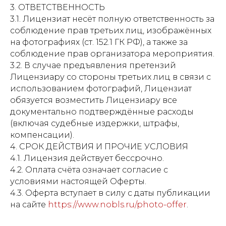
3. ОТВЕТСТВЕННОСТЬ
3.1. Лицензиат несёт полную ответственность за
соблюдение прав третьих лиц, изображённых
Свидетельство о
на фотографиях (ст. 152.1 ГК РФ), а также за
регистрации СМИ ЭЛ №
соблюдение прав организатора мероприятия.
3.2. В случае предъявления претензий
ФС77-84346 от 08.12.2022
Лицензиару со стороны третьих лиц в связи с
ISSN 3033-9081
использованием фотографий, Лицензиат
обязуется возместить Лицензиару все
документально подтверждённые расходы
Новости
ВКонтакте
Макс
(включая судебные издержки, штрафы,
компенсации).
Телеграмм
Дзен
Афиша
4. СРОК ДЕЙСТВИЯ И ПРОЧИЕ УСЛОВИЯ
Архив
RuTube
ОК
4.1. Лицензия действует бессрочно.
4.2. Оплата счёта означает согласие с
Главная
Youtube
условиями настоящей Оферты.
4.3. Оферта вступает в силу с даты публикации
16+
на сайте
https://www.nobls.ru/photo-offer
.