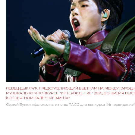
ПЕВЕЦ ДЫК ФУК, ПРЕДСТАВЛЯЮЩИЙ ВЬЕТНАМ НА МЕЖДУНАРОД
МУЗЫКАЛЬНОМ КОНКУРСЕ "ИНТЕРВИДЕНИЕ" 2025, ВО ВРЕМЯ ВЫС
КОНЦЕРТНОМ ЗАЛЕ "LIVE АРЕНА".
Сергей Булкин/фотохост-агентство ТАСС для конкурса "Интервидение"