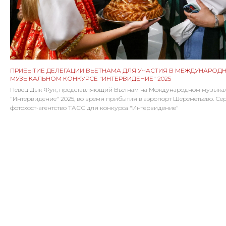
ПРИБЫТИЕ ДЕЛЕГАЦИИ ВЬЕТНАМА ДЛЯ УЧАСТИЯ В МЕЖДУНАРОД
МУЗЫКАЛЬНОМ КОНКУРСЕ "ИНТЕРВИДЕНИЕ" 2025
Певец Дык Фук, представляющий Вьетнам на Международном музыка
"Интервидение" 2025, во время прибытия в аэропорт Шереметьево. Се
фотохост-агентство ТАСС для конкурса "Интервидение"