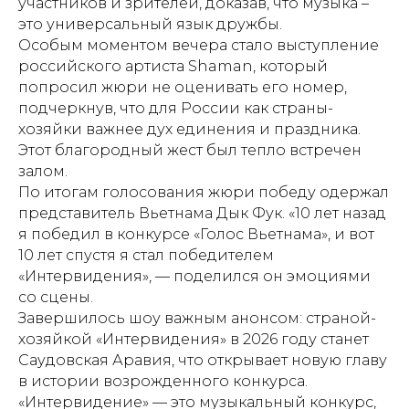
участников и зрителей, доказав, что музыка –
это универсальный язык дружбы.
Особым моментом вечера стало выступление
российского артиста Shaman, который
попросил жюри не оценивать его номер,
подчеркнув, что для России как страны-
хозяйки важнее дух единения и праздника.
Этот благородный жест был тепло встречен
залом.
По итогам голосования жюри победу одержал
представитель Вьетнама Дык Фук. «10 лет назад
я победил в конкурсе «Голос Вьетнама», и вот
10 лет спустя я стал победителем
«Интервидения», — поделился он эмоциями
со сцены.
Завершилось шоу важным анонсом: страной-
хозяйкой «Интервидения» в 2026 году станет
Саудовская Аравия, что открывает новую главу
в истории возрожденного конкурса.
«Интервидение» — это музыкальный конкурс,