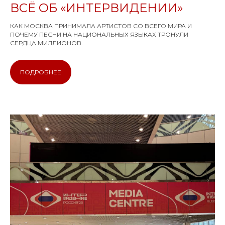
ВСЁ ОБ «ИНТЕРВИДЕНИИ»
КАК МОСКВА ПРИНИМАЛА АРТИСТОВ СО ВСЕГО МИРА И
ПОЧЕМУ ПЕСНИ НА НАЦИОНАЛЬНЫХ ЯЗЫКАХ ТРОНУЛИ
СЕРДЦА МИЛЛИОНОВ.
Нажимая на кнопку, я соглашаюсь с
Условиями обработки персональных
ПОДРОБНЕЕ
данных
и
Политикой
конфиденциальности
ПОДПИСАТЬСЯ
Свидетельство о
регистрации СМИ ЭЛ №
ФС77-84346 от 08.12.2022