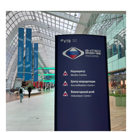
Узнавайте о
событиях
первыми!
Деликатная рассылка: всего раз в
месяц вы будете узнавать о
предстоящих событиях и самых
интересных подборках.