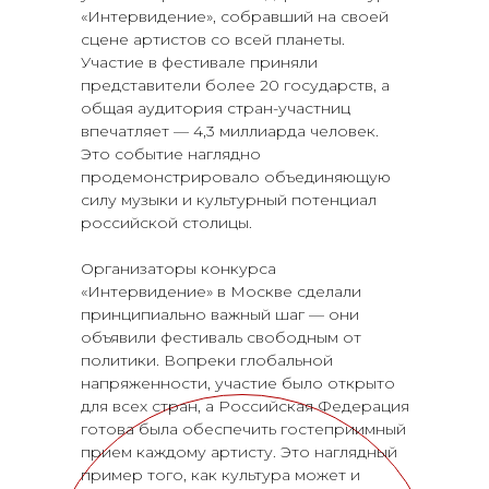
«Интервидение», собравший на своей
сцене артистов со всей планеты.
Участие в фестивале приняли
представители более 20 государств, а
общая аудитория стран-участниц
впечатляет — 4,3 миллиарда человек.
Это событие наглядно
продемонстрировало объединяющую
силу музыки и культурный потенциал
российской столицы.
Организаторы конкурса
«Интервидение» в Москве сделали
принципиально важный шаг — они
объявили фестиваль свободным от
политики. Вопреки глобальной
напряженности, участие было открыто
для всех стран, а Российская Федерация
готова была обеспечить гостеприимный
прием каждому артисту. Это наглядный
пример того, как культура может и