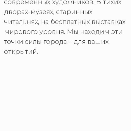
Рассказываем вам о значимых
событиях и местах Москвы: от
грандиозных выставок мирового
уровня до камерных пространств,
неизвестных даже искушенным
знатокам. Открываем для вас
мастерские художников с историей,
тихие читальни в старинных
особняках, экскурсии с глубоким
контекстом. Nobless — ваш
проводник к масштабным