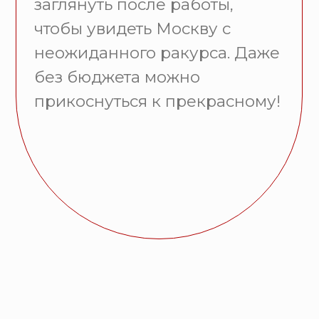
Афиша
В этом разделе — только значимые
события с бесплатным входом,
которые мы тщательно отобрали
для вас. Никаких скрытых условий
или льгот. Целых три подборки:
ближайшие, временные и
постоянные. Просто приходите и
вдохновляйтесь — искусство
должно быть доступным!
Подробнее