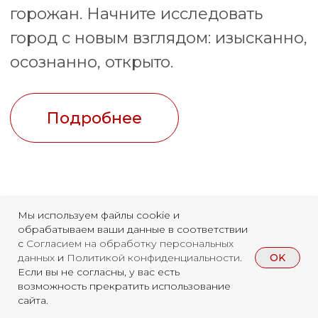
оказалось, что мне все равно
нужно купить билет, так как я
не соответствую каким-то их
условиям. А на Ноблс ру
нашел афишу где все просто
и понятно. Неожиданно, что
такая возможность
действительно есть,
доступно и удобно для
выбора.
Дмитрий
Мы используем файлы cookie и
обрабатываем ваши данные в соответствии
с
Согласием на обработку персональных
OK
данных
и
Политикой конфиденциальности
.
Если вы не согласны, у вас есть
возможность прекратить использование
сайта.