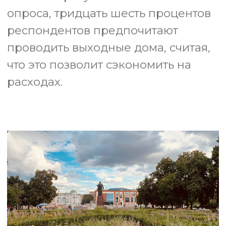
Вдохновение
У нас есть кое-что особенное —
тщательно отобранные события,
которые заставят сердце биться
чаще: добрые новости из мира
культуры, редкие концерты в
уютных залах. Наша цель —
вдохновлять открывать новые
горизонты и показывать город
через призму культуры.