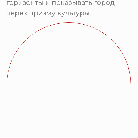
Новости
Актуальные материалы о
культурной жизни: события, люди,
тенденции. Мы рассказываем о
значимых явлениях в искусстве,
литературе, театре, кино и других
сферах культуры, уделяя внимание
как ярким премьерам, так и
важным процессам. Это не просто
новости — это взгляд на то, как