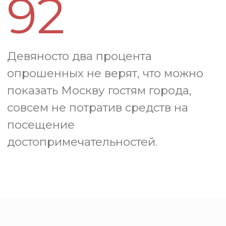
самые интересные события
сезона. Nobless знает, где
сегодня звучит лучший джаз,
в каком дворике спряталась
новая выставка и куда стоит
заглянуть после работы,
чтобы увидеть Москву с
неожиданного ракурса. Даже
без бюджета можно
прикоснуться к прекрасному!