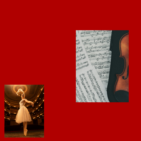
Пятьдесят восемь процентов
опрошенных испытывают
затруднения при выборе идеи для
интересного проведения
свободного времени в городе.
36
Согласно результатам нашего
опроса, тридцать шесть процентов
респондентов предпочитают
проводить выходные дома, считая,
что это позволит сэкономить на
расходах.