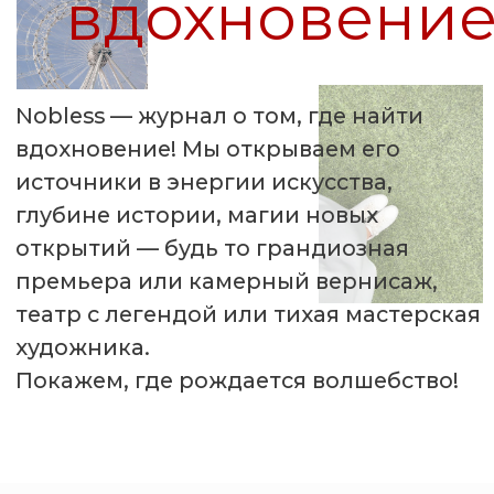
глубине истории, магии новых
открытий — будь то грандиозная
премьера или камерный вернисаж,
театр с легендой или тихая мастерская
художника.
Покажем, где рождается волшебство!
Nobless знает, где в Москве найти
Вдохновение! В залах грандиозных
выставок и на камерных