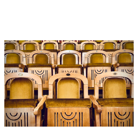
92
Девяносто два процента
опрошенных не верят, что можно
показать Москву гостям города,
совсем не потратив средств на
посещение
достопримечательностей.
Nobless раскрывает столицу с