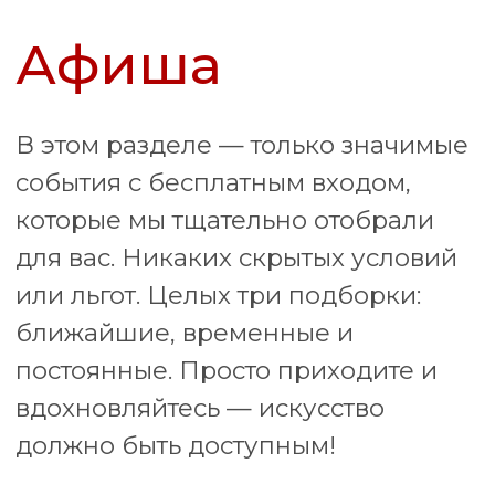
Мы обожаем принимать
гостей и всегда стараемся
удивить их чем-то
новеньким. Поэтому мы
регулярно просматриваем
афишу на сайте Nobless,
каждый раз находим что-то
атмосферное. И самое
важное, наши гости всегда в
восторге.
Арина и Иван