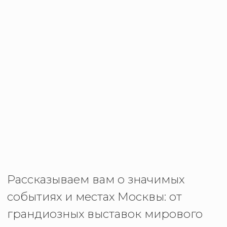
премьерам и к скрытым от толпы
жемчужинам.
Наши читатели — и москвичи,
которые думают, что их уже ничем
не удивить, и гости столицы,
ищущие настоящий, не
туристический город. Мы покажем
Москву так, как не сделает ни один
путеводитель. И да, мы знаем цену
впечатлениям: поможем найти не
менее достойные события и места,
если вы следите за бюджетом.
Найдите свое вдохновение вместе
с Nobless!