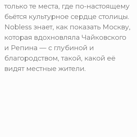
Вдохновляйтесь, гуляйте, делитесь
находками. Добро пожаловать в
наше сообщество любопытных
горожан. Начните исследовать
город с новым взглядом: изысканно,
осознанно, открыто.
Подробнее
Мы делимся фотографиями
некоторых мест, информацию о
которых мы публиковали в
нашей афише бесплатных