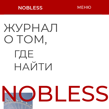
NOBLESS
МЕНЮ
ЖУРНАЛ
О ТОМ,
ГДЕ
НАЙТИ
NOBLESS
вдохновение
Nobless — журнал о том, где найти
вдохновение! Мы открываем его
источники в энергии искусства,