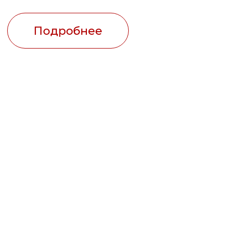
Иногда возникает желание
провести время интересно и
с пользой, но на ум приходят
только привычные варианты,
такие как прогулка или поход
в кино. Однако благодаря
журналу Nobless мы открыли
себя множество новых и
интересных мест в нашем
городе.
Лика