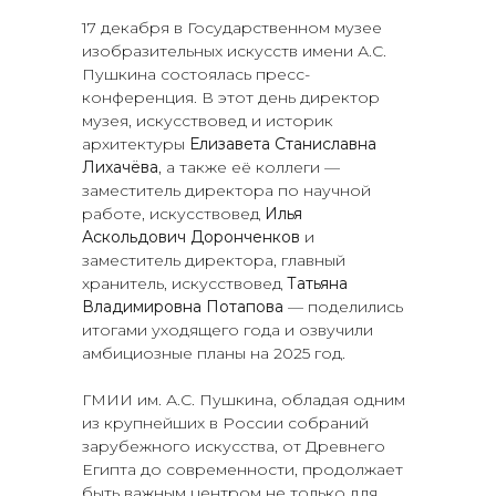
17 декабря в Государственном музее
изобразительных искусств имени А.С.
Пушкина состоялась пресс-
конференция. В этот день директор
музея, искусствовед и историк
архитектуры
Елизавета Станиславна
Лихачёва
, а также её коллеги —
заместитель директора по научной
работе, искусствовед
Илья
Аскольдович Доронченков
и
заместитель директора, главный
хранитель, искусствовед
Татьяна
Владимировна Потапова
— поделились
итогами уходящего года и озвучили
амбициозные планы на 2025 год.
ГМИИ им. А.С. Пушкина, обладая одним
из крупнейших в России собраний
зарубежного искусства, от Древнего
Египта до современности, продолжает
быть важным центром не только для