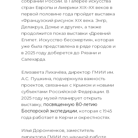
собраний России. В Галерее искусства
стран Европы и Америки XIX–XX веков в
первой половине года пройдет выставка
«Французский рисунок XIX века. Энгр,
Делакруа, Домье и другие», а также
продолжится показ выставки «Древний
Египет. Искусство бессмертия», которая
уже была представлена в ряде городов и
в 2025 году доберется до Рязани и
Салехарда.
Елизавета Лихачёва, директор ГМИИ им.
А.С. Пушкина, подчеркнула важность
проектов, связанных с Крымом и новыми
субъектами Российской Федерации. В
2025 году музей планирует открыть
выставку,
посвященную 80-летию
Боспорской экспедиции
, которая с 1945
года работает в Керчи и окрестностях.
Илья Доронченков, заместитель
директора ГМИИ по научной работе,