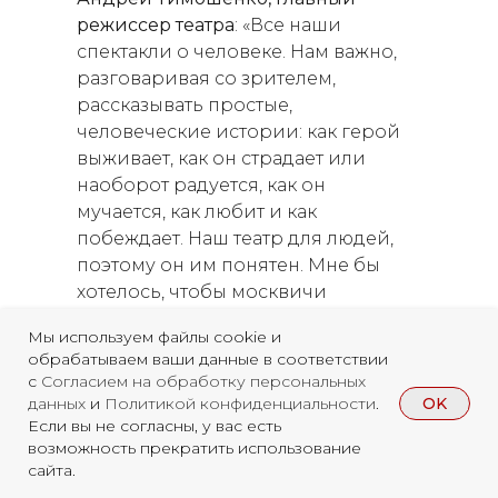
режиссер театра
: «Все наши
спектакли о человеке. Нам важно,
разговаривая со зрителем,
рассказывать простые,
человеческие истории: как герой
выживает, как он страдает или
наоборот радуется, как он
мучается, как любит и как
побеждает. Наш театр для людей,
поэтому он им понятен. Мне бы
хотелось, чтобы москвичи
оценили нашу работу – очень
Мы используем файлы cookie и
честную и наполненную мощной
обрабатываем ваши данные в соответствии
северной энергетикой».
с
Согласием на обработку персональных
OK
данных
и
Политикой конфиденциальности
.
Если вы не согласны, у вас есть
возможность прекратить использование
сайта.